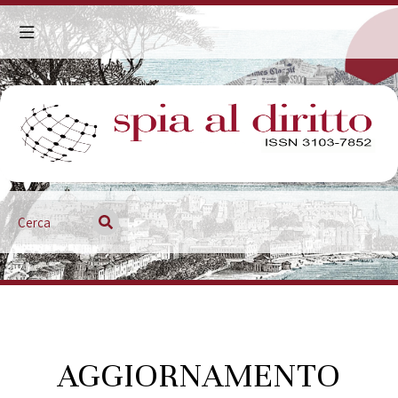
Aggiornamento giurisprudenziale
AGGIORNAMENTO