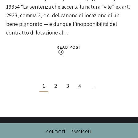
19354 “La sentenza che accerta la natura “vile” ex art.
2923, comma 3, c.c. del canone di locazione di un
bene pignorato — e dunque l’inopponibilità del
contratto di locazione al…
READ POST
1
2
3
4
→
CONTATTI
FASCICOLI