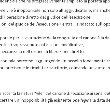
rudenziale che ha progressivamente ampliato la portata appli
ne vile è inopponibile non solo all’aggiudicatario, ma anche
di liberazione diretto del giudice dell’esecuzione;
oni del giudice dell’esecuzione rientra il sindacato sull’op
mporale per la valutazione della congruità del canone è la d
entuali sopravvenute pattuizioni modificative;
eccanismo dell’ordine di liberazione diretto.
à con tale percorso, aggiungendo un tassello fondamentale: 
 con precisione le ricadute risarcitorie, colmando un vuoto 
 accerta la natura “vile” del canone di locazione ai sensi de
accertare un’inopponibilità già esistente
ope legis
alla data d