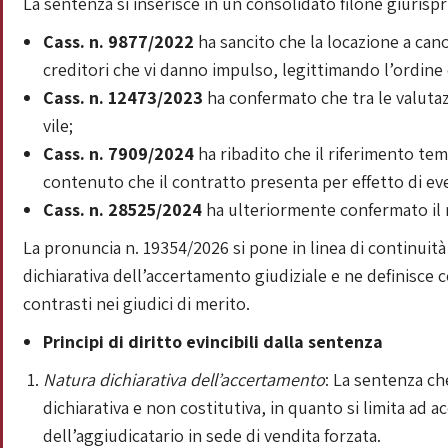
La sentenza si inserisce in un consolidato filone giurisp
Cass. n. 9877/2022
ha sancito che la locazione a cano
creditori che vi danno impulso, legittimando l’ordine 
Cass. n. 12473/2023
ha confermato che tra le valutazi
vile;
Cass. n. 7909/2024
ha ribadito che il riferimento te
contenuto che il contratto presenta per effetto di ev
Cass. n. 28525/2024
ha ulteriormente confermato il m
La pronuncia n. 19354/2026 si pone in linea di continuit
dichiarativa dell’accertamento giudiziale e ne definisce
contrasti nei giudici di merito.
Principi di diritto evincibili dalla sentenza
Natura dichiarativa dell’accertamento
: La sentenza che
dichiarativa e non costitutiva, in quanto si limita ad 
dell’aggiudicatario in sede di vendita forzata.