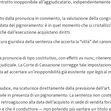
contratto inopponibile all’aggiudicatario, indipendentement
dito dalla pronuncia in commento, la valutazione della cong
a data del pignoramento: è in quel momento che si cristallizza
i che dall’esecuzione acquistano diritti.
ura giuridica della sentenza che accerta la “viltà” del canon
 pronuncia di tipo costitutivo, con effetti
ex nunc
, ritenen
giudiziale. La Corte di Cassazione corregge tale impostazio
ita ad accertare un’inopponibilità già esistente
ope legis
al m
giudice, ma scaturisce direttamente dalla previsione dell’art
vile in presenza di un pignoramento. La sentenza non
costi
i retroagiscono alla data dell’acquisto in sede di vendita fo
nte e che il conduttore — non potendo più vantare un titolo a