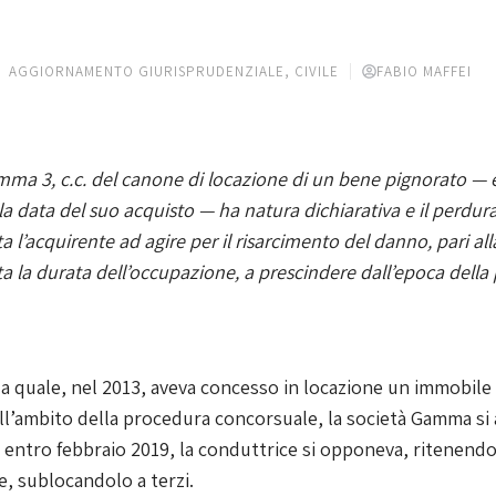
AGGIORNAMENTO GIURISPRUDENZIALE
,
CIVILE
FABIO MAFFEI
omma 3, c.c. del canone di locazione di un bene pignorato — 
lla data del suo acquisto — ha natura dichiarativa e il perd
 l’acquirente ad agire per il risarcimento del danno, pari all
tta la durata dell’occupazione, a prescindere dall’epoca dell
, la quale, nel 2013, aveva concesso in locazione un immobil
ell’ambito della procedura concorsuale, la società Gamma si 
e entro febbraio 2019, la conduttrice si opponeva, ritenendo 
e, sublocandolo a terzi.