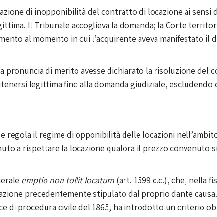
ione di inopponibilità del contratto di locazione ai sensi del
ittima. Il Tribunale accoglieva la domanda; la Corte territori
mento al momento in cui l’acquirente aveva manifestato il di
a pronuncia di merito avesse dichiarato la risoluzione del 
enersi legittima fino alla domanda giudiziale, escludendo o
le regola il regime di opponibilità delle locazioni nell’ambito
to a rispettare la locazione qualora il prezzo convenuto sia
nerale
emptio non tollit locatum
(art. 1599 c.c.), che, nella f
cazione precedentemente stipulato dal proprio dante causa. 
e di procedura civile del 1865, ha introdotto un criterio obi