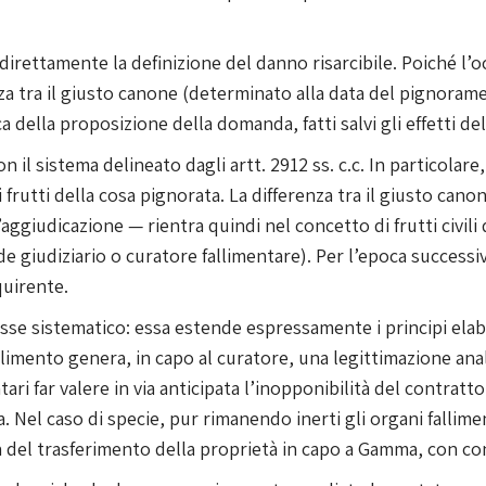
 direttamente la definizione del danno risarcibile. Poiché l
nza tra il giusto canone (determinato alla data del pignoram
 della proposizione della domanda, fatti salvi gli effetti del
l sistema delineato dagli artt. 2912 ss. c.c. In particolare, l
rutti della cosa pignorata. La differenza tra il giusto canon
ggiudicazione — rientra quindi nel concetto di frutti civili d
 giudiziario o curatore fallimentare). Per l’epoca successiva
quirente.
esse sistematico: essa estende espressamente i principi elab
llimento genera, in capo al curatore, una legittimazione ana
ri far valere in via anticipata l’inopponibilità del contratto
a. Nel caso di specie, pur rimanendo inerti gli organi fallime
a del trasferimento della proprietà in capo a Gamma, con co