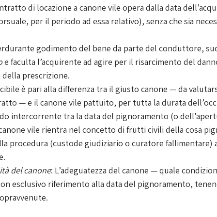
ontratto di locazione a canone vile opera dalla data dell’acq
orsuale, per il periodo ad essa relativo), senza che sia nec
perdurante godimento del bene da parte del conduttore, succ
o
e faculta l’acquirente ad agire per il risarcimento del da
i della prescrizione.
rcibile è pari alla differenza tra il giusto canone — da valutar
atto — e il canone vile pattuito, per tutta la durata dell’o
odo intercorrente tra la data del pignoramento (o dell’apert
anone vile rientra nel concetto di frutti civili della cosa pig
a procedura (custode giudiziario o curatore fallimentare) ad 
e.
ità del canone
: L’adeguatezza del canone — quale condizione
on esclusivo riferimento alla data del pignoramento, tene
 sopravvenute.