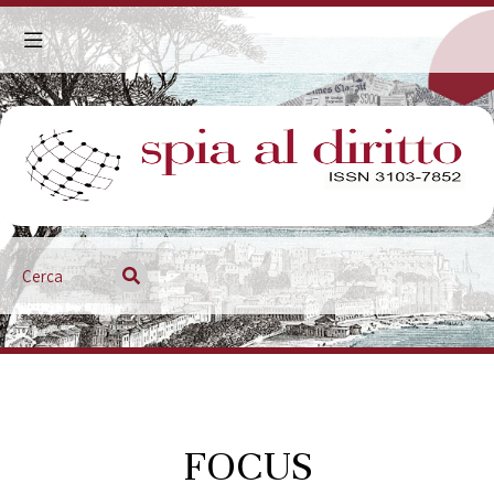
Aggiornamento giurisprudenziale
FOCUS