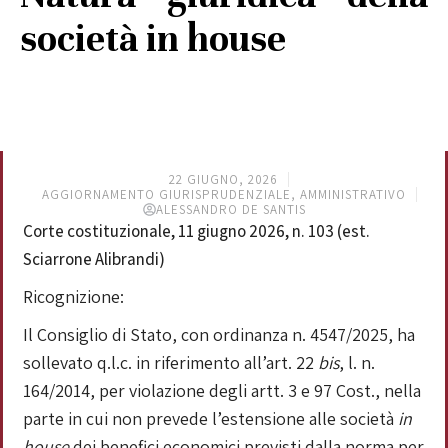
società in house
22 GIUGNO, 2026
AGGIORNAMENTO GIURISPRUDENZIALE
,
AMMINISTRATIVO
ALESSANDRO DE SANTIS
Corte costituzionale, 11 giugno 2026, n. 103 (est.
Sciarrone Alibrandi)
Ricognizione:
Il Consiglio di Stato, con ordinanza n. 4547/2025, ha
sollevato q.l.c. in riferimento all’art. 22
bis
, l. n.
164/2014, per violazione degli artt. 3 e 97 Cost., nella
parte in cui non prevede l’estensione alle società
in
house
dei benefici economici previsti dalla norma per