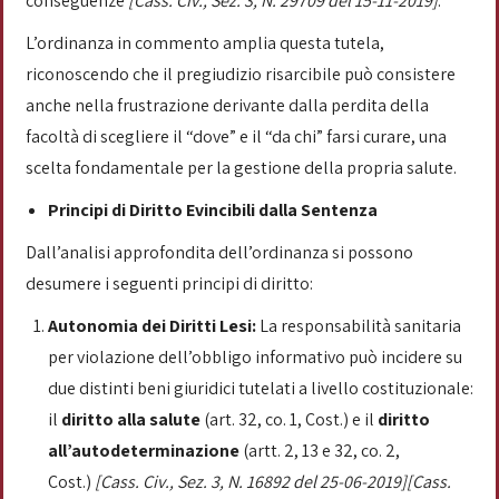
conseguenze
[Cass. Civ., Sez. 3, N. 29709 del 15-11-2019]
.
L’ordinanza in commento amplia questa tutela,
riconoscendo che il pregiudizio risarcibile può consistere
anche nella frustrazione derivante dalla perdita della
facoltà di scegliere il “dove” e il “da chi” farsi curare, una
scelta fondamentale per la gestione della propria salute.
Principi di Diritto Evincibili dalla Sentenza
Dall’analisi approfondita dell’ordinanza si possono
desumere i seguenti principi di diritto:
Autonomia dei Diritti Lesi:
La responsabilità sanitaria
per violazione dell’obbligo informativo può incidere su
due distinti beni giuridici tutelati a livello costituzionale:
il
diritto alla salute
(art. 32, co. 1, Cost.) e il
diritto
all’autodeterminazione
(artt. 2, 13 e 32, co. 2,
Cost.)
[Cass. Civ., Sez. 3, N. 16892 del 25-06-2019][Cass.