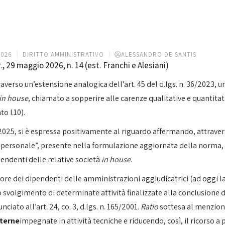
2026
DIRITTO AMMINISTRATIVO
ALESSANDRO DE SANTIS
, 29 maggio 2026, n. 14 (est. Franchi e Alesiani)
traverso un’estensione analogica dell’art. 45 del d.lgs. n. 36/2023,
in house
, chiamato a sopperire alle carenze qualitative e quantita
o I.10).
2025, si è espressa positivamente al riguardo affermando, attrave
io personale”, presente nella formulazione aggiornata della norma, d
pendenti delle relative società
in house
.
avore dei dipendenti delle amministrazioni aggiudicatrici (ad oggi l
o svolgimento di determinate attività finalizzate alla conclusione di a
iato all’art. 24, co. 3, d.lgs. n. 165/2001.
Ratio
sottesa al menziona
nterne
impegnate in attività tecniche e riducendo, così, il ricorso a 