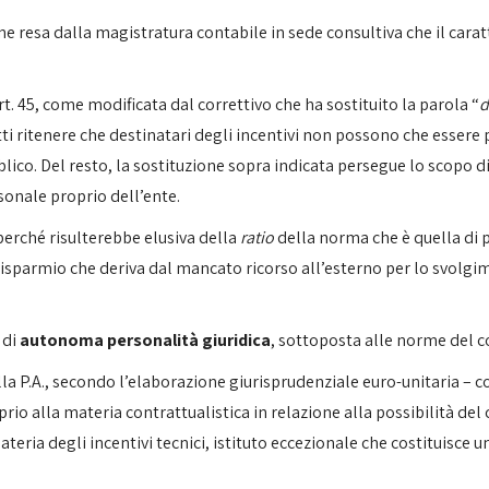
ne resa dalla magistratura contabile in sede consultiva che il carat
rt. 45, come modificata dal correttivo che ha sostituito la parola “
d
fatti ritenere che destinatari degli incentivi non possono che esser
ico. Del resto, la sostituzione sopra indicata persegue lo scopo d
rsonale proprio dell’ente.
perché risulterebbe elusiva della
ratio
della norma che è quella di 
risparmio che deriva dal mancato ricorso all’esterno per lo svolgime
 di
autonoma personalità giuridica
, sottoposta alle norme del co
la P.A., secondo l’elaborazione giurisprudenziale euro-unitaria – 
proprio alla materia contrattualistica in relazione alla possibilità del
ateria degli incentivi tecnici, istituto eccezionale che costituisce u