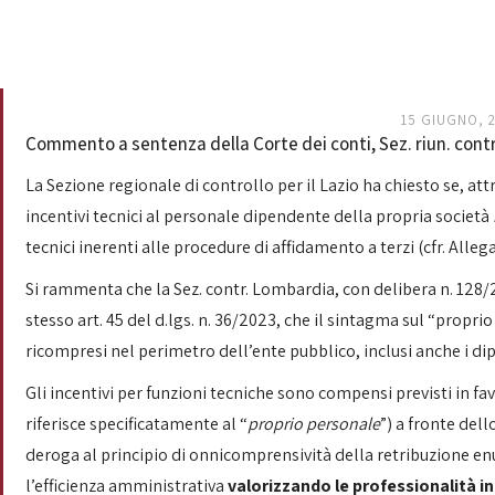
15 GIUGNO, 
Commento a sentenza della Corte dei conti, Sez. riun. contr.
La Sezione regionale di controllo per il Lazio ha chiesto se, at
incentivi tecnici al personale dipendente della propria società
tecnici inerenti alle procedure di affidamento a terzi (cfr. Allegat
Si rammenta che la Sez. contr. Lombardia, con delibera n. 128/
stesso art. 45 del d.lgs. n. 36/2023, che il sintagma sul “propr
ricompresi nel perimetro dell’ente pubblico, inclusi anche i di
Gli incentivi per funzioni tecniche sono compensi previsti in f
riferisce specificatamente al “
proprio personale
”) a fronte dell
deroga al principio di onnicomprensività della retribuzione enunc
l’efficienza amministrativa
valorizzando le professionalità i