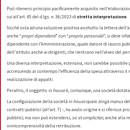
Può ritenersi principio pacificamente acquisito nell’elaborazio
cui all’art. 45 del d.lgs. n. 36/2023 di
stretta interpretazione
.
Sicché osta ad una soluzione positiva anzitutto la lettera dell’a
anche “
propri dipendenti
” con “
proprio personale
”; si deve in
dipendente con l’Amministrazione, quale datore di lavoro pubbl
dell’istituto anche ai dirigenti, che rientrano nell’alveo del pe
Una diversa interpretazione, estensiva, non sarebbe possibile 
accrescendo al contempo l’efficienza della spesa attraverso il 
realizzazione di appalti.
Peraltro, il soggetto
in house
è, comunque, una società dotata
La configurazione della società
in house
quale
longa manus
del
contratti pubblici (all’art. 7) -, ha avuto origine e si riferisce 
pubblici; ma non può estendersi,
sic et simpliciter
, anche alla m
onnicomprensività della retribuzione.