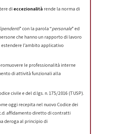
tere di
eccezionalità
rende la norma di
ipendenti
” con la parola “
personale
” ed
e persone che hanno un rapporto di lavoro
i estendere l’ambito applicativo
promuovere le professionalità interne
nto di attività funzionali alla
dice civile e del d.lgs. n. 175/2016 (TUSP).
come oggi recepita nel nuovo Codice dei
 c.d. affidamento diretto di contratti
na deroga al principio di