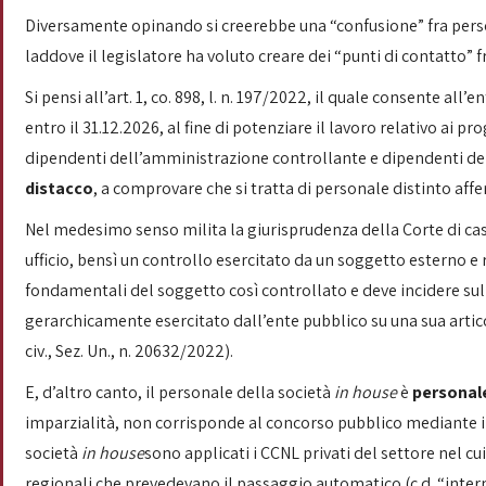
Diversamente opinando si creerebbe una “confusione” fra pers
laddove il legislatore ha voluto creare dei “punti di contatto” 
Si pensi all’art. 1, co. 898, l. n. 197/2022, il quale consente a
entro il 31.12.2026, al fine di potenziare il lavoro relativo ai 
dipendenti dell’amministrazione controllante e dipendenti della
distacco
, a comprovare che si tratta di personale distinto affer
Nel medesimo senso milita la giurisprudenza della Corte di cas
ufficio, bensì un controllo esercitato da un soggetto esterno e 
fondamentali del soggetto così controllato e deve incidere sul
gerarchicamente esercitato dall’ente pubblico su una sua artico
civ., Sez. Un., n. 20632/2022).
E, d’altro canto, il personale della società
in house
è
personal
imparzialità, non corrisponde al concorso pubblico mediante il 
società
in house
sono applicati i CCNL privati del settore nel c
regionali che prevedevano il passaggio automatico (c.d. “inter