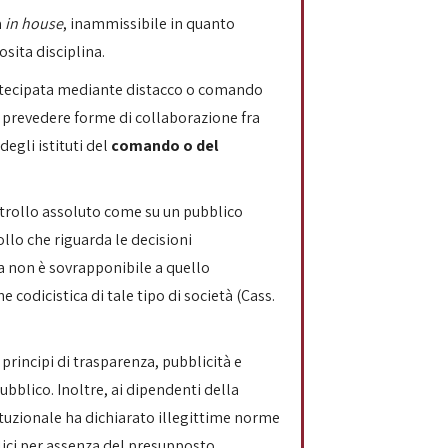
à
in house
, inammissibile in quanto
osita disciplina.
à partecipata mediante distacco o comando
to prevedere forme di collaborazione fra
egli istituti del
comando o del
ntrollo assoluto come su un pubblico
ollo che riguarda le decisioni
a non è sovrapponibile a quello
codicistica di tale tipo di società (Cass.
principi di trasparenza, pubblicità e
bblico. Inoltre, ai dipendenti della
tituzionale ha dichiarato illegittime norme
lici per assenza del presupposto