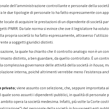
onale dell’amministrazione controllante e personale della societ
fra le due tipologie di personale lo ha fatto espressamente con app
ll’ente locale di acquisire le prestazioni di un dipendente di societ
progetti PNRR. Da tale norma si evince che ove il legislatore ha volu
 propria società lo ha fatto espressamente, attraverso l’utilizzo d
ente a soggetti giuridici distinti.
sazione, la quale ha chiarito che il controllo analogo non è un co
rimasto distinto, a ben guardare, da quello controllato. È un contr
la complessiva governance delle attività della società
in house
, m
lazione interna, poiché altrimenti verrebbe meno l’esistenza anche 
e privato
; viene assunto con selezione, che, seppure improntata ai 
quale sono assunti i dipendenti pubblici, in qualità di personale pu
ui ambito opera la società medesima. Infatti, più volte la Corte cos
nalizzazione”) del personale della società
in house
negli enti pubb