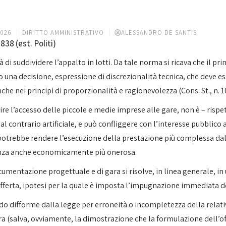
2026
DIRITTO AMMINISTRATIVO
ALESSANDRO DE SANTIS
38 (est. Politi)
à di suddividere l’appalto in lotti. Da tale norma si ricava che il pri
o una decisione, espressione di discrezionalità tecnica, che deve
nche nei principi di proporzionalità e ragionevolezza (Cons. St., n. 
vorire l’accesso delle piccole e medie imprese alle gare, non è – risp
l contrario artificiale, e può confliggere con l’interesse pubblico 
 potrebbe rendere l’esecuzione della prestazione più complessa dal 
uenza anche economicamente più onerosa.
mentazione progettuale e di gara si risolve, in linea generale, in 
’offerta, ipotesi per la quale è imposta l’impugnazione immediata d
do difforme dalla legge per erroneità o incompletezza della relati
ra (salva, ovviamente, la dimostrazione che la formulazione dell’