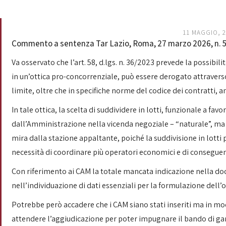
11 MAGGIO, 
Commento a sentenza Tar Lazio, Roma, 27 marzo 2026, n. 58
Va osservato che l’art. 58, d.lgs. n. 36/2023 prevede la possibilit
in un’ottica pro-concorrenziale, può essere derogato attravers
limite, oltre che in specifiche norme del codice dei contratti, a
In tale ottica, la scelta di suddividere in lotti, funzionale a fa
dall’Amministrazione nella vicenda negoziale – “naturale”, ma a
mira dalla stazione appaltante, poiché la suddivisione in lotti
necessità di coordinare più operatori economici e di conseg
Con riferimento ai CAM la totale mancata indicazione nella docu
nell’individuazione di dati essenziali per la formulazione dell
Potrebbe però accadere che i CAM siano stati inseriti ma in mo
attendere l’aggiudicazione per poter impugnare il bando di ga