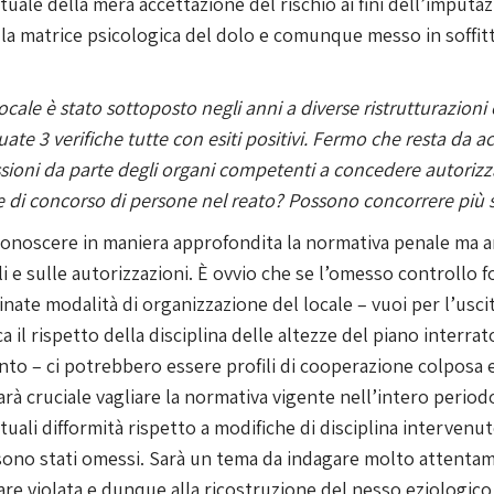
tuale della mera accettazione del rischio ai fini dell’imputaz
la matrice psicologica del dolo e comunque messo in soffitt
locale è stato sottoposto negli anni a diverse ristrutturazio
tuate 3 verifiche tutte con esiti positivi. Fermo che resta da a
ssioni da parte degli organi competenti a concedere autorizza
o e di concorso di persone nel reato? Possono concorrere più s
eve conoscere in maniera approfondita la normativa penale ma 
li e sulle autorizzazioni. È ovvio che se l’omesso controllo
inate modalità di organizzazione del locale – vuoi per l’uscit
il rispetto della disciplina delle altezze del piano interrat
vento – ci potrebbero essere profili di cooperazione colposa 
arà cruciale vagliare la normativa vigente nell’intero periodo
ntuali difformità rispetto a modifiche di disciplina intervenu
 sono stati omessi. Sarà un tema da indagare molto attentam
lare violata e dunque alla ricostruzione del nesso eziologico