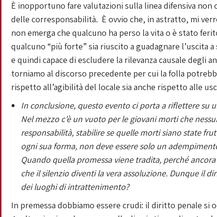
È inopportuno fare valutazioni sulla linea difensiva no
delle corresponsabilità. È ovvio che, in astratto, mi v
non emerga che qualcuno ha perso la vita o è stato ferito
qualcuno “più forte” sia riuscito a guadagnare l’uscita 
e quindi capace di escludere la rilevanza causale degli a
torniamo al discorso precedente per cui la folla potrebb
rispetto all’agibilità del locale sia anche rispetto alle u
In conclusione, questo evento ci porta a riflettere su 
Nel mezzo c’è un vuoto per le giovani morti che nessun
responsabilità, stabilire se quelle morti siano state fr
ogni sua forma, non deve essere solo un adempimento b
Quando quella promessa viene tradita, perché ancora un
che il silenzio diventi la vera assoluzione.
Dunque il di
dei luoghi di intrattenimento?
In premessa dobbiamo essere crudi: il diritto penale si 