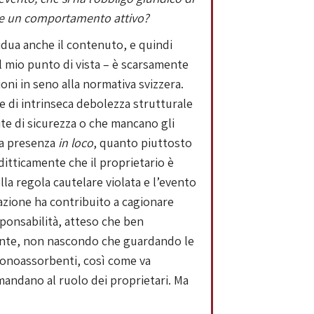
dere un comportamento attivo?
vidua anche il contenuto, e quindi
l mio punto di vista – è scarsamente
ioni in seno alla normativa svizzera.
e di intrinseca debolezza strutturale
ite di sicurezza o che mancano gli
ra presenza
in loco
, quanto piuttosto
itticamente che il proprietario è
la regola cautelare violata e l’evento
olazione ha contribuito a cagionare
sponsabilità, atteso che ben
mente, non nascondo che guardando le
i fonoassorbenti, così come va
imandano al ruolo dei proprietari. Ma