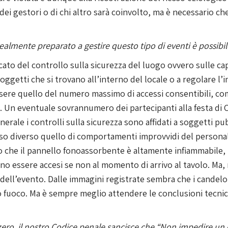
dei gestori o di chi altro sarà coinvolto, ma è necessario che
realmente preparato a gestire questo tipo di eventi
è possibi
cato del controllo sulla sicurezza del luogo ovvero sulle capa
oggetti che si trovano all’interno del locale o a regolare l’
sere quello del numero massimo di accessi consentibili, co
e. Un eventuale sovrannumero dei partecipanti alla festa d
nerale i controlli sulla sicurezza sono affidati a soggetti pu
orso diverso quello di comportamenti improvvidi del person
o che il pannello fonoassorbente è altamente infiammabile, 
vono essere accesi se non al momento di arrivo al tavolo. Ma,
a dell’evento. Dalle immagini registrate sembra che i candelot
o fuoco. Ma è sempre meglio attendere le conclusioni tecni
ero, il nostro Codice penale sancisce che “Non impedire un ev