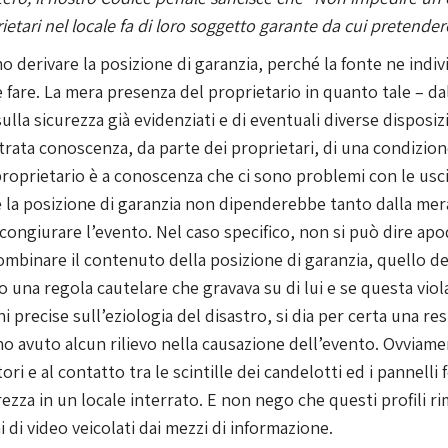
rietari nel locale fa di loro soggetto garante da cui preten
o derivare la posizione di garanzia, perché la fonte ne indi
fare. La mera presenza del proprietario in quanto tale – da
ulla sicurezza già evidenziati e di eventuali diverse disposiz
rata conoscenza, da parte dei proprietari, di una condizion
il proprietario è a conoscenza che ci sono problemi con le usc
hé la posizione di garanzia non dipenderebbe tanto dalla me
ngiurare l’evento. Nel caso specifico, non si può dire apod
mbinare il contenuto della posizione di garanzia, quello del
ato una regola cautelare che gravava su di lui e se questa vi
precise sull’eziologia del disastro, si dia per certa una re
o avuto alcun rilievo nella causazione dell’evento. Ovvia
tori e al contatto tra le scintille dei candelotti ed i pannell
rezza in un locale interrato. E non nego che questi profili r
 di video veicolati dai mezzi di informazione.