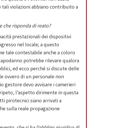
 tali violazioni abbiano contribuito a
le che risponda di reato?
cità prestazionali dei dispositivi
ingresso nel locale; a questo
me tale contestabile anche a coloro
i Capodanno potrebbe rilevare qualora
bblici, ed ecco perché si discute delle
ale ovvero di un personale non
io gestore devo avvisare i camerieri
 ripeto, l’aspetto dirimente in questa
ti pirotecnici siano arrivati a
che sulla reale propagazione
ento, che si ha l’obbligo giuridico di