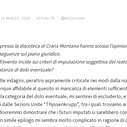
14 MARZO, 2026
ATTUALITÀ
REDAZIONE
ta presso la discoteca di Crans-Montana hanno scosso l’opinion
seguenze sul piano giuridico.
’evento incide sui criteri di imputazione soggettiva del reato
stanze di dolo eventuale?
lle indagini, peraltro aspramente criticate nei modi dalla n
que affidabile al quesito in mancanza di elementi sufficient
a categoria del dolo eventuale, mi sentirei di escluderlo, e d
ati dalle Sezioni Unite “Thyssenkrupp”, tra i quali troviamo 
 dovremmo dimostrare che i futuri imputati si sarebbero c
E un simile epilogo mi sembra molto complicato in ragione di