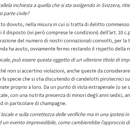
llela inchiesta a quella che si sta svolgendo in Svizzera, ri
i parte civile?
tto dovuto, nella misura in cui si tratta di delitto commesso
 il disposto (ivi però comprese le condizioni) dell’art. 10 c.p
azione del numero di nostri connazionali coinvolti, per la ti
nda ha avuto, ovviamente fermo restando il rispetto della n
cale, può essere questa oggetto di un ulteriore titolo di im
é non si accertino violazioni, anche queste da considerare 
 fa specie che si stia discutendo di candelotti pirotecnici s
tinate proprio a loro. Da un punto di vista extrapenale (o se 
cale, con una nutrita presenza di minori degli anni sedici, a
d in particolare di champagne.
locale e sulla correttezza delle verifiche ma in una ipotesi in 
 ad un evento imprevedibile, come cambierebbe l’approccio d