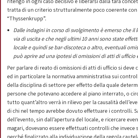
ritengo in ogni caso decisivo è liberarsi dalla tara concet
tratta di un criterio strutturalmente poco coerente con 
“Thyssenkrupp”.
Dalle indagini in corso di svolgimento è emerso che il 
via di uscita e che negli ultimi 10 anni sono state effet
locale e quindi se bar-discoteca o altro, eventuali omi
può aprire ad una ipotesi di omissioni di atti di uffici
Per parlare di reato di omissioni di atti di ufficio si d
ed in particolare la normativa amministrativa sui control
della disciplina di settore per effetto della quale determ
persone che potevano accedere al piano interrato, o circa 
tutto quant’altro verrà in rilievo per la causalità dell’e
di chi nel tempo avrebbe dovuto effettuare i controlli. S
dell’evento, sin dall’apertura del locale, e ricercare eve
magari, dovevano essere effettuati controlli che invece
perché finalizzato alla individuazione della regola caute