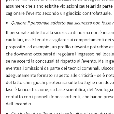
assumere che siano esistite violazioni cautelari da parte 
cagionare l’evento secondo un giudizio controfattuale.
Qualora il personale addetto alla sicurezza non fosse 
Il personale addetto alla sicurezza di norma non è incari
cautelari, ma è tenuto a vigilare sui comportamenti dei s
proposito, ad esempio, un profilo rilevante potrebbe es
che dovevano occuparsi di regolare l’ingresso nel local
se ne accerti la concausalità rispetto all’evento. Ma in ge
eventuali omissioni da parte dei tecnici comunali. Disc
adeguatamente formato rispetto alle criticità – se è not
del fatto che i giochi pirotecnici sulle bottiglie non de
fase è la ricostruzione, su base scientifica, dell’eziologi
contatto con i pannelli fonoassorbenti, che hanno pres
dell’incendio.
Con le dovute differenze rispetto all’ordinamento svizz