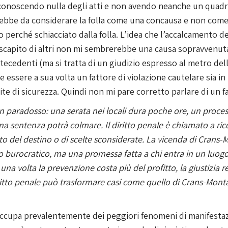
n conoscendo nulla degli atti e non avendo neanche un quadr
errebbe da considerare la folla come una concausa e non com
 perché schiacciato dalla folla. L’idea che l’accalcamento d
a scapito di altri non mi sembrerebbe una causa sopravvenut
ntecedenti (ma si tratta di un giudizio espresso al metro de
e essere a sua volta un fattore di violazione cautelare sia i
scite di sicurezza. Quindi non mi pare corretto parlare di un 
un paradosso: una serata nei locali dura poche ore, un proces
a sentenza potrà colmare. Il diritto penale è chiamato a rico
utto del destino o di scelte sconsiderate. La vicenda di Crans-
urocratico, ma una promessa fatta a chi entra in un luogo p
a volta la prevenzione costa più del profitto, la giustizia 
ritto penale può trasformare casi come quello di Crans-Mont
occupa prevalentemente dei peggiori fenomeni di manifestazi