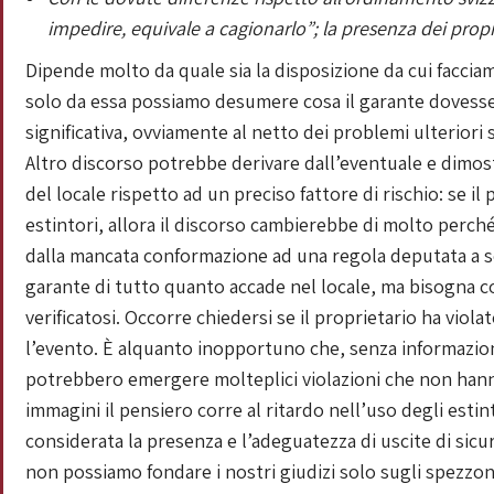
impedire, equivale a cagionarlo”; la presenza dei prop
Dipende molto da quale sia la disposizione da cui facciam
solo da essa possiamo desumere cosa il garante dovesse 
significativa, ovviamente al netto dei problemi ulteriori s
Altro discorso potrebbe derivare dall’eventuale e dimost
del locale rispetto ad un preciso fattore di rischio: se 
estintori, allora il discorso cambierebbe di molto perc
dalla mancata conformazione ad una regola deputata a sco
garante di tutto quanto accade nel locale, ma bisogna co
verificatosi. Occorre chiedersi se il proprietario ha viol
l’evento. È alquanto inopportuno che, senza informazioni 
potrebbero emergere molteplici violazioni che non hann
immagini il pensiero corre al ritardo nell’uso degli estin
considerata la presenza e l’adeguatezza di uscite di sicu
non possiamo fondare i nostri giudizi solo sugli spezzoni